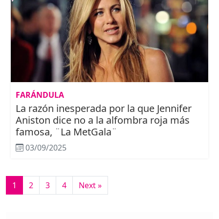
FARÁNDULA
La razón inesperada por la que Jennifer
Aniston dice no a la alfombra roja más
famosa, ¨La MetGala¨
03/09/2025
1
2
3
4
Next »