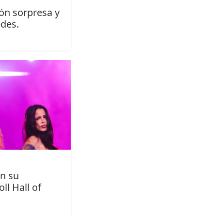
ón sorpresa y
des.
on su
ll Hall of