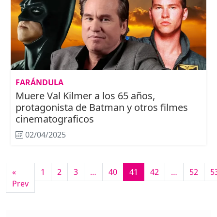
FARÁNDULA
Muere Val Kilmer a los 65 años,
protagonista de Batman y otros filmes
cinematograficos
02/04/2025
«
1
2
3
…
40
41
42
…
52
5
Prev