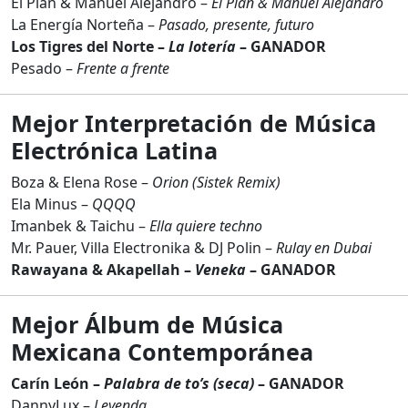
El Plan & Manuel Alejandro –
El Plan & Manuel Alejandro
La Energía Norteña –
Pasado, presente, futuro
Los Tigres del Norte –
La lotería
– GANADOR
Pesado –
Frente a frente
Mejor Interpretación de Música
Electrónica Latina
Boza & Elena Rose –
Orion (Sistek Remix)
Ela Minus –
QQQQ
Imanbek & Taichu –
Ella quiere techno
Mr. Pauer, Villa Electronika & DJ Polin –
Rulay en Dubai
Rawayana & Akapellah –
Veneka
– GANADOR
Mejor Álbum de Música
Mexicana Contemporánea
Carín León –
Palabra de to’s (seca)
– GANADOR
DannyLux –
Leyenda