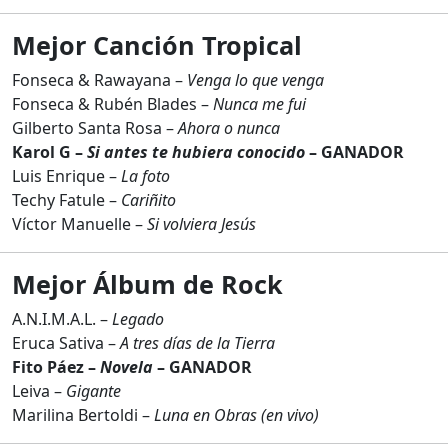
Mejor Canción Tropical
Fonseca & Rawayana –
Venga lo que venga
Fonseca & Rubén Blades –
Nunca me fui
Gilberto Santa Rosa –
Ahora o nunca
Karol G –
Si antes te hubiera conocido
– GANADOR
Luis Enrique –
La foto
Techy Fatule –
Cariñito
Víctor Manuelle –
Si volviera Jesús
Mejor Álbum de Rock
A.N.I.M.A.L. –
Legado
Eruca Sativa –
A tres días de la Tierra
Fito Páez –
Novela
– GANADOR
Leiva –
Gigante
Marilina Bertoldi –
Luna en Obras (en vivo)