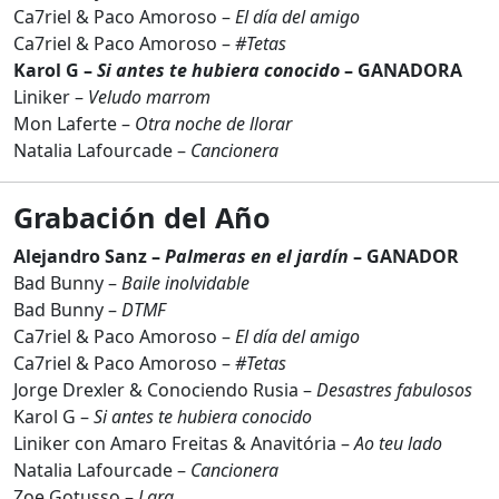
Ca7riel & Paco Amoroso –
El día del amigo
Ca7riel & Paco Amoroso –
#Tetas
Karol G –
Si antes te hubiera conocido
– GANADORA
Liniker –
Veludo marrom
Mon Laferte –
Otra noche de llorar
Natalia Lafourcade –
Cancionera
Grabación del Año
Alejandro Sanz –
Palmeras en el jardín
– GANADOR
Bad Bunny –
Baile inolvidable
Bad Bunny –
DTMF
Ca7riel & Paco Amoroso –
El día del amigo
Ca7riel & Paco Amoroso –
#Tetas
Jorge Drexler & Conociendo Rusia –
Desastres fabulosos
Karol G –
Si antes te hubiera conocido
Liniker con Amaro Freitas & Anavitória –
Ao teu lado
Natalia Lafourcade –
Cancionera
Zoe Gotusso –
Lara