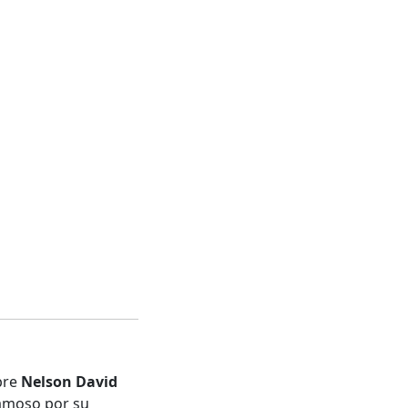
bre
Nelson David
famoso por su