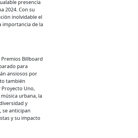
gualable presencia
ina 2024. Con su
ión inolvidable el
a importancia de la
s Premios Billboard
eparado para
tán ansiosos por
nto también
y Proyecto Uno,
 música urbana, la
diversidad y
, se anticipan
istas y su impacto