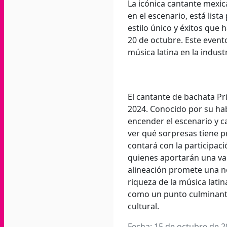
La icónica cantante mexica
en el escenario, está list
estilo único y éxitos que
20 de octubre. Este evento
música latina en la industr
El cantante de bachata Pr
2024. Conocido por su hab
encender el escenario y c
ver qué sorpresas tiene p
contará con la participac
quienes aportarán una var
alineación promete una no
riqueza de la música latin
como un punto culminante 
cultural.
Fecha: 15 de octubre de 