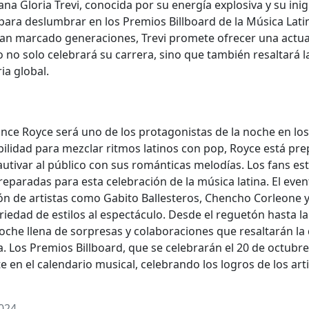
na Gloria Trevi, conocida por su energía explosiva y su ini
a para deslumbrar en los Premios Billboard de la Música Lat
 han marcado generaciones, Trevi promete ofrecer una actuac
 no solo celebrará su carrera, sino que también resaltará l
ia global.
ince Royce será uno de los protagonistas de la noche en lo
ilidad para mezclar ritmos latinos con pop, Royce está pr
autivar al público con sus románticas melodías. Los fans es
reparadas para esta celebración de la música latina. El eve
ión de artistas como Gabito Ballesteros, Chencho Corleone 
iedad de estilos al espectáculo. Desde el reguetón hasta la
che llena de sorpresas y colaboraciones que resaltarán la 
a. Los Premios Billboard, que se celebrarán el 20 de octubre
en el calendario musical, celebrando los logros de los art
2024