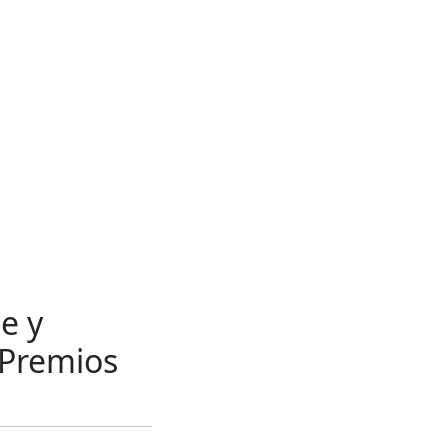
e y
 Premios