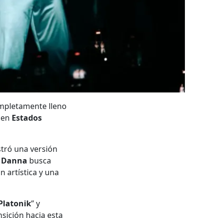
ompletamente lleno
 en
Estados
stró una versión
,
Danna
busca
n artística y una
Platonik
” y
nsición hacia esta