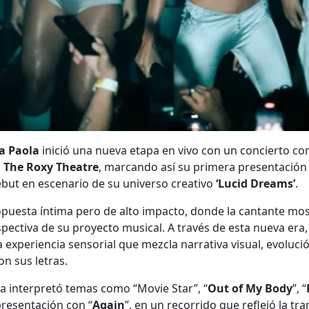
a Paola
inició una nueva etapa en vivo con un concierto c
o
The Roxy Theatre
, marcando así su primera presentación
ebut en escenario de su universo creativo
‘Lucid Dreams’
.
opuesta íntima pero de alto impacto, donde la cantante mo
pectiva de su proyecto musical. A través de esta nueva era
a experiencia sensorial que mezcla narrativa visual, evolució
n sus letras.
ta interpretó temas como “Movie Star”, “
Out of My Body
”, “
presentación con “
Again
”, en un recorrido que reflejó la tra