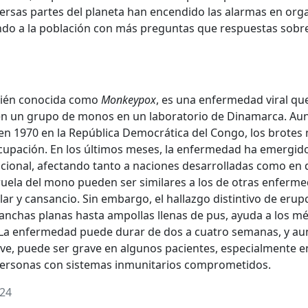
versas partes del planeta han encendido las alarmas en or
ndo a la población con más preguntas que respuestas sobre
bién conocida como
Monkeypox
, es una enfermedad viral que
en un grupo de monos en un laboratorio de Dinamarca. Au
en 1970 en la República Democrática del Congo, los brotes
cupación. En los últimos meses, la enfermedad ha emergido
cional, afectando tanto a naciones desarrolladas como en d
iruela del mono pueden ser similares a los de otras enferme
ar y cansancio. Sin embargo, el hallazgo distintivo de erup
chas planas hasta ampollas llenas de pus, ayuda a los méd
 La enfermedad puede durar de dos a cuatro semanas, y au
eve, puede ser grave en algunos pacientes, especialmente 
ersonas con sistemas inmunitarios comprometidos.
024