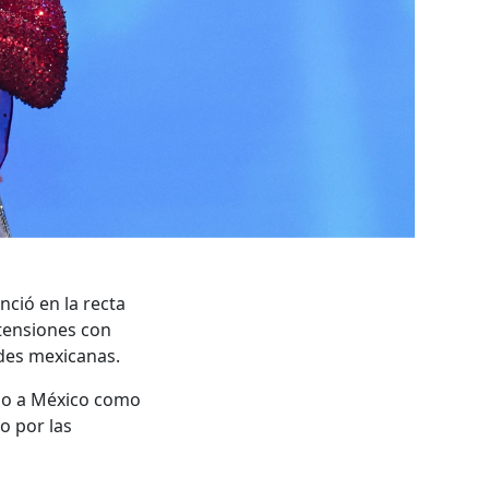
ció en la recta
 tensiones con
ades mexicanas.
do a México como
o por las