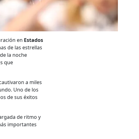
uración en
Estados
as de las estrellas
de la noche
es que
cautivaron a miles
undo. Uno de los
nos de sus éxitos
argada de ritmo y
 más importantes