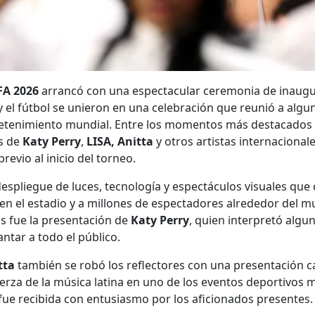
FA 2026
arrancó con una espectacular ceremonia de inaug
y el fútbol se unieron en una celebración que reunió a algun
etenimiento mundial. Entre los momentos más destacados 
s de
Katy Perry
,
LISA, Anitta
y otros artistas internacional
evio al inicio del torneo.
espliegue de luces, tecnología y espectáculos visuales que 
en el estadio y a millones de espectadores alrededor del m
 fue la presentación de
Katy Perry
, quien interpretó algu
ntar a todo el público.
tta
también se robó los reflectores con una presentación c
uerza de la música latina en uno de los eventos deportivos
 fue recibida con entusiasmo por los aficionados presentes.