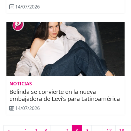
14/07/2026
NOTICIAS
Belinda se convierte en la nueva
embajadora de Levi’s para Latinoamérica
14/07/2026
«
1
2
3
…
7
8
9
…
17
18