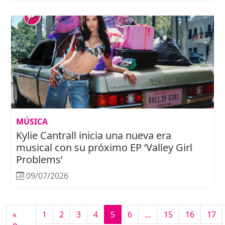
MÚSICA
Kylie Cantrall inicia una nueva era
musical con su próximo EP ‘Valley Girl
Problems’
09/07/2026
«
1
2
3
4
5
6
…
15
16
17